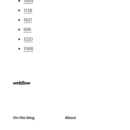
1459
1138
1821
695
1220
1066
On the blog
About